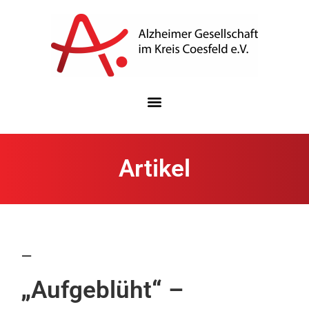
Artikel
–
„
Aufgeblüht
“
–