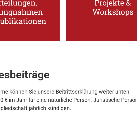
teilungen,
Projekte &
lungnahmen und
Sie werden über Projek
lungnahmen
Workshops
semitteilungen,
wichtigsten
ublikationen
werden über die
esbeiträge
erne können Sie unsere Beitrittserklärung weiter unten
0 € im Jahr für eine natürliche Person. Juristische Perso
gliedschaft jährlich kündigen.