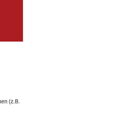
te &
nen (z.B.