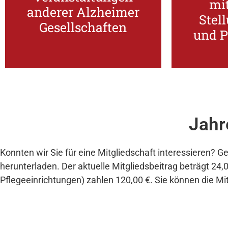
mit
Stel
anderer Alzheimer
Veranstaltungen anderer
Stel
Pres
Gesellschaften
Informationen über
und P
Sie bekommen
Sie 
Jahr
Konnten wir Sie für eine Mitgliedschaft interessieren? G
herunterladen. Der aktuelle Mitgliedsbeitrag beträgt 24,0
Pflegeeinrichtungen) zahlen 120,00 €. Sie können die Mit